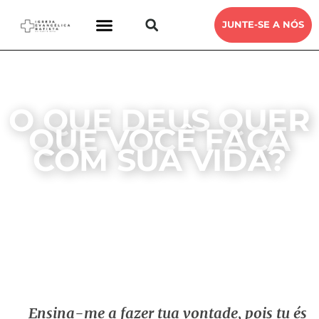
JUNTE-SE A NÓS
O QUE DEUS QUER
QUE VOCÊ FAÇA
COM SUA VIDA?
DEVOCIONAL
IEB SANTA RITA
9, JULHO, 2022
Ensina-me a fazer tua vontade, pois tu és