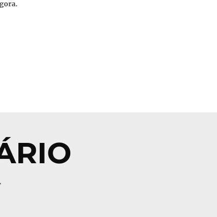
agora.
ÁRIO
*