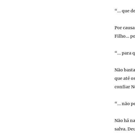
“… que de
Por causa
Filho… po
“… para q
Não basta
que até o
confiar N
“… não pe
Não há na
salva. De