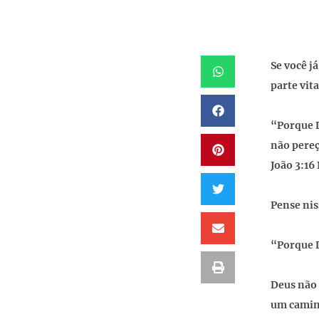
Se você j
parte vi
“Porque D
não pereç
João 3:16
Pense nis
“Porque 
Deus não 
um camin