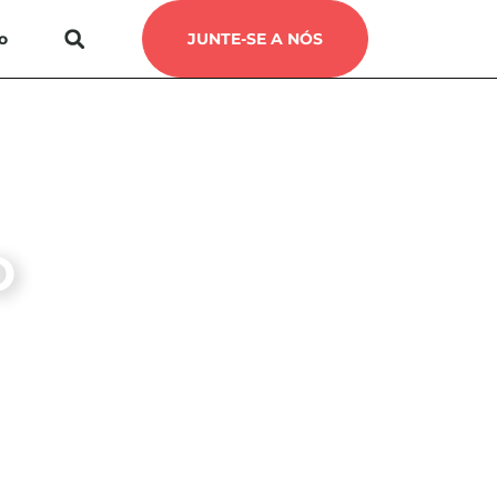
o
JUNTE-SE A NÓS
O