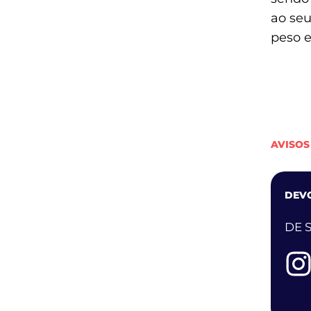
ao seu
peso 
AVISOS
DEV
DE S