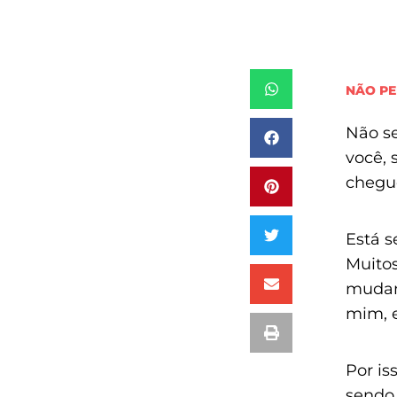
NÃO PE
Não se
você, 
chegue
Está 
Muitos
mudanç
mim, e
Por is
sendo 