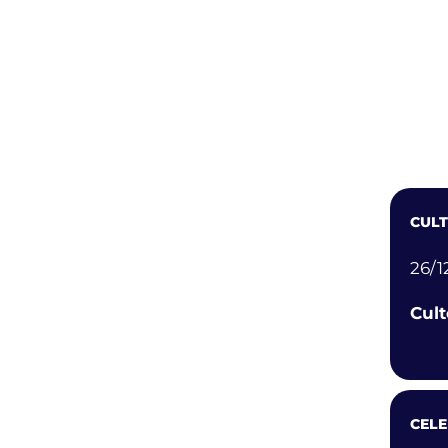
Cult
Tran
CUL
26/1
Cult
CEL