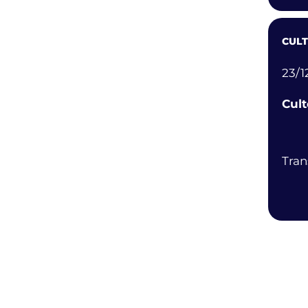
CULT
23/1
Cult
Tran
CELE
25/1