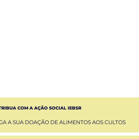
PANHA DE JEJUM E ORAÇÃO
/1, 19H
o Presencial
smitido ao vivo
@iebsr
RIBUA COM A AÇÃO SOCIAL IEBSR
GA A SUA DOAÇÃO DE ALIMENTOS AOS CULTOS