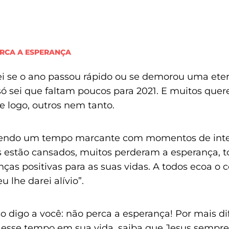
RCA A ESPERANÇA
i se o ano passou rápido ou se demorou uma ete
só sei que faltam poucos para 2021. E muitos que
 logo, outros nem tanto.
sendo um tempo marcante com momentos de int
 estão cansados, muitos perderam a esperança, 
as positivas para as suas vidas. A todos ecoa o c
u lhe darei alívio”.
so digo a você: não perca a esperança! Por mais dif
esse tempo em sua vida, saiba que Jesus sempre 