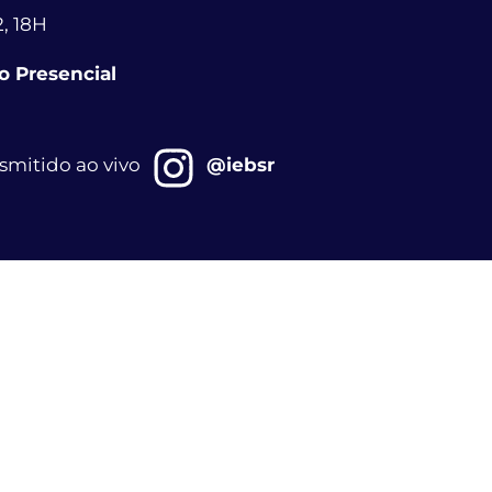
2, 18H
o Presencial
smitido ao vivo
@iebsr
TA À CASA NOVA JERUSALÉM
2, 18H30
GRESSO FUNDAMENTOS E BASES