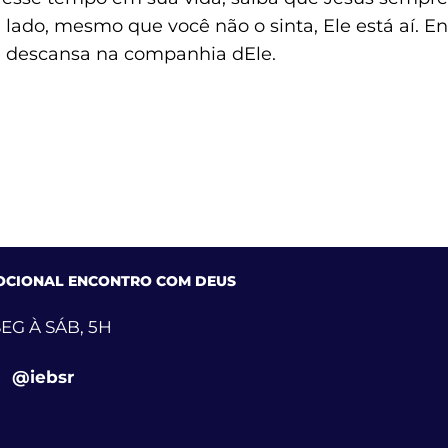
 lado, mesmo que você não o sinta, Ele está aí. En
e descansa na companhia dEle.
OCIONAL ENCONTRO COM DEUS
EG À SÁB, 5H
@iebsr