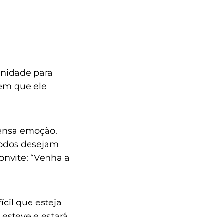
rnidade para
rem que ele
ensa emoção.
todos desejam
onvite: “Venha a
ícil que esteja
esteve e estará