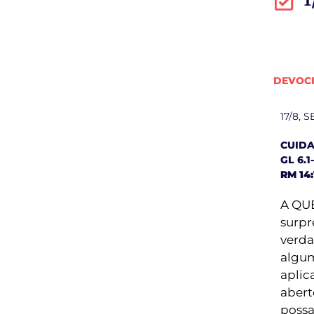
DEVOC
17/8,
CUIDA
GL 6.1
RM 14:
A QU
surpr
verda
algum
aplic
abert
possa