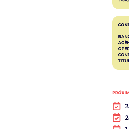
CONT
BAN
AGÊN
OPE
CONT
TITU
PRÓXIM
2
2
1