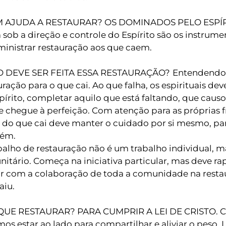
 AJUDA A RESTAURAR? OS DOMINADOS PELO ESPÍR
sob a direção e controle do Espírito são os instrum
ministrar restauração aos que caem.
 DEVE SER FEITA ESSA RESTAURAÇÃO?
Entendendo
uração para o que cai. Ao que falha, os espirituais de
pírito, completar aquilo que está faltando, que causou
e chegue à perfeição. Com atenção para as próprias
 do que cai deve manter o cuidado por si mesmo, pa
ém.
balho de restauração não é um trabalho individual, ma
itário. Começa na iniciativa particular, mas deve r
r com a colaboração de toda a comunidade na resta
aiu.
QUE RESTAURAR? PARA CUMPRIR A LEI DE CRISTO. 
os estar ao lado para compartilhar e aliviar o peso. 