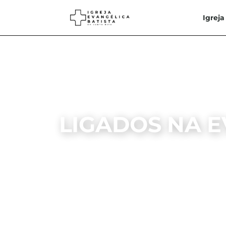
Igreja
LIGADOS NA E
L