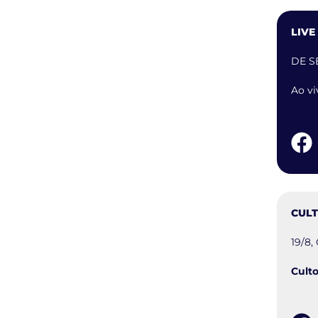
LIVE
DE S
Ao vi
CULT
19/8
Culto