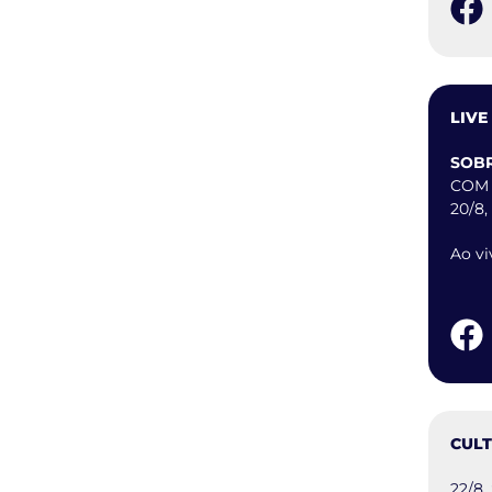
LIVE
SOB
COM 
20/8,
Ao vi
CUL
22/8