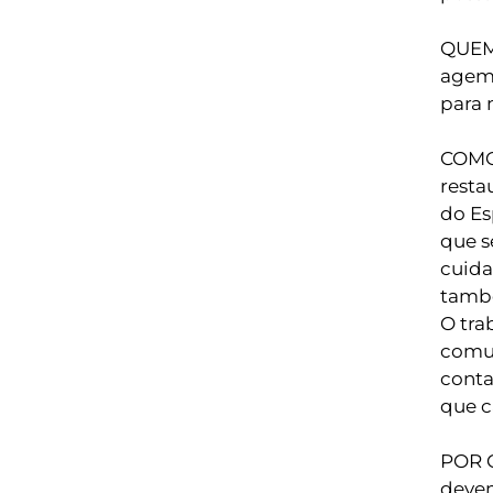
QUEM
agem 
para 
COMO
resta
do Es
que s
cuida
tamb
O tra
comun
conta
que c
POR 
devem