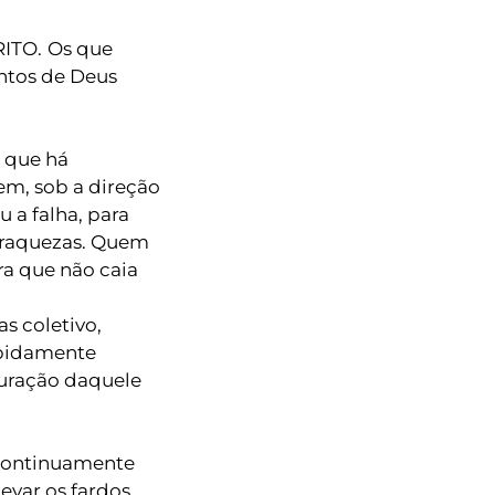
ITO.
Os que
entos de Deus
 que há
vem, sob a direção
 a falha, para
 fraquezas. Quem
ra que não caia
s coletivo,
apidamente
uração daquele
Continuamente
Levar os fardos