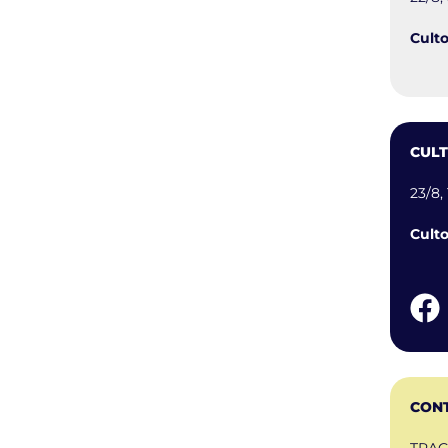
Culto
CUL
23/8,
Culto
CONT
TRAG