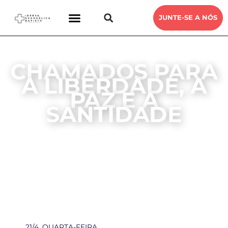
JUNTE-SE A NÓS
CHAMADOS PARA
A LIBERDADE, A
PAZ E A
SANTIDADE
DEVOCIONAL ENCONTRO COM DEUS
IEB SANTA RITA
21, ABRIL, 2021
21/4, QUARTA-FEIRA