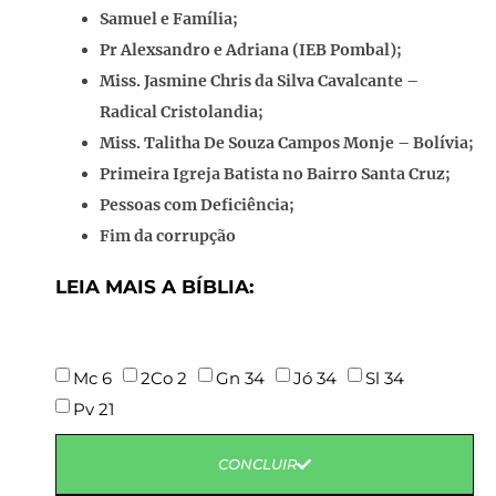
Samuel e Família;
Pr Alexsandro e Adriana (IEB Pombal);
Miss. Jasmine Chris da Silva Cavalcante –
Radical Cristolandia;
Miss. Talitha De Souza Campos Monje – Bolívia;
Primeira Igreja Batista no Bairro Santa Cruz;
Pessoas com Deficiência;
Fim da corrupção
LEIA MAIS A BÍBLIA:
Mc 6
2Co 2
Gn 34
Jó 34
Sl 34
Pv 21
CONCLUIR