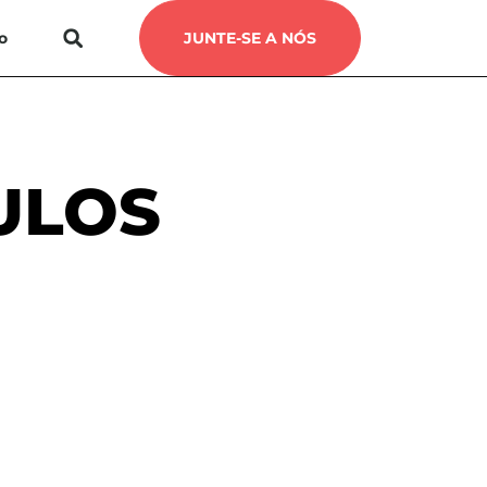
o
JUNTE-SE A NÓS
ULOS